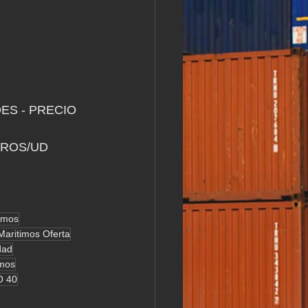
ES - PRECIO 
UROS/UD
imos
aritimos Oferta
dad
imos
O 40