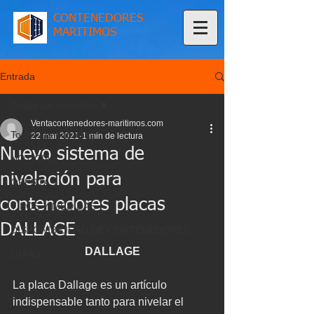
CONTENEDORES
MARITIMOS
Entrada
Todas las entradas
Ventacontenedores-maritimos.com
Todas las entradas
22 mar 2021
1 min de lectura
Nuevo sistema de
NOTICIAS
nivelación para
OFERTAS
contenedores placas
TIPOS Y MEDIDAS
DALLAGE
DISPONIBILIDAD DE CONTENEDORES
DALLAGE
GUIAS
La placa Dallage es un artículo  
indispensable tanto para nivelar el 