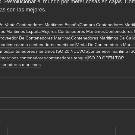
. Revolucionar el mundo por meter cosas en cajas. Como
las son las mejores.
En Venta
Contenedores Maritimos España
Compra Contenedores Marit
es Maritimos España
Mejores Contenedores Maritimos
Contenedores M
Proveedor De Contenedores Maritimo
Contenedores Maritimos De Cali
maritimos
venta contenedores maritimos
Venta De Contenedores Marit
imos
contenedores maritimos ISO 20 NUEVOS
contenedor maritimo IS
timos
tipos contenedores
contenedores tanque
ISO 20 OPEN TOP
ontenedores maritimos