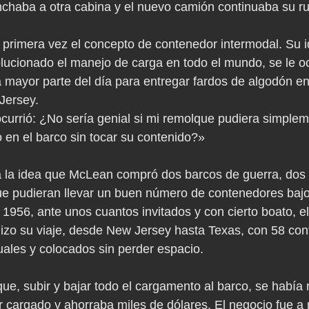
chaba a otra cabina y el nuevo camión continuaba su ru
rimera vez el concepto de contenedor intermodal. Su id
lucionado el manejo de carga en todo el mundo, se le o
 mayor parte del día para entregar fardos de algodón e
Jersey.
urrió: ¿No sería genial si mi remolque pudiera simplem
 en el barco sin tocar su contenido?»
 la idea que McLean compró dos barcos de guerra, dos p
e pudieran llevar un buen número de contenedores bajo 
 1956, ante unos cuantos invitados y con cierto boato, e
hizo su viaje, desde New Jersey hasta Texas, con 58 co
ales y colocados sin perder espacio.
 que, subir y bajar todo el cargamento al barco, se había 
 cargado y ahorraba miles de dólares. El negocio fue a