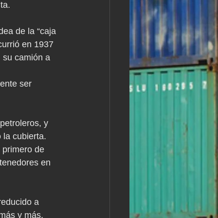
ta.
ea de la “caja 
currió en 1937 
n su camión a 
ente ser 
etroleros, y 
la cubierta. 
l primero de 
ntenedores en 
reducido a 
 más y más, 