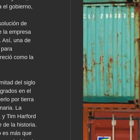
 el gobierno, 
solución de 
e la empresa 
 Así, una de 
 para 
reció como la 
itad del siglo 
grados en el 
rlo por tierra 
naria. La 
 y Tim Harford 
de la historia.
o es más que 