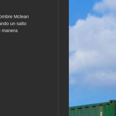
nombre Mclean 
ando un salto 
e manera 