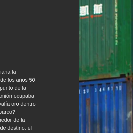
ana la 
de los años 50 
punto de la 
 camión ocupaba 
alía oro dentro 
 barco?
edor de la 
de destino, el 