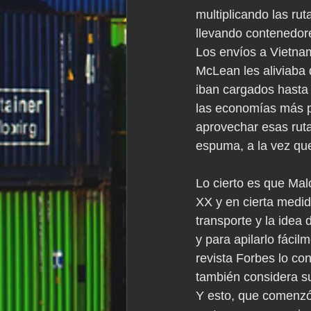
multiplicando las ru
llevando contenedore
Los envíos a Vietnam
McLean les aliviaba
iban cargados hasta 
las economías más po
aprovechar esas ruta
espuma, a la vez qu
Lo cierto es que Mal
XX y en cierta medid
transporte y la idea 
y para apilarlo fácil
revista Forbes lo c
también considera su
Y esto, que comenzó