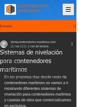
CONTENEDORES
MARITIMOS
Entrada
Todas las entradas
Ventacontenedores-maritimos.com
Todas las entradas
11 mar 2021
1 min de lectura
Sistemas de nivelación
NOTICIAS
para contenedores
OFERTAS
maritimos
TIPOS Y MEDIDAS
En los proximos dias desde venta de 
DISPONIBILIDAD DE CONTENEDORES
contenedores maritimos os vamos a ir 
GUIAS
mostrando diferentes sistemas de 
nivelación para contenedores martimos 
y casetas de obra que comercializamos 
en exclusiva.