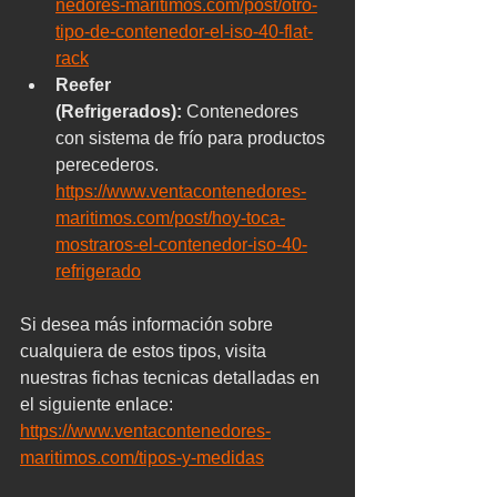
nedores-maritimos.com/post/otro-
tipo-de-contenedor-el-iso-40-flat-
rack
Reefer 
(Refrigerados):
 Contenedores 
con sistema de frío para productos 
perecederos.
https://www.ventacontenedores-
maritimos.com/post/hoy-toca-
mostraros-el-contenedor-iso-40-
refrigerado
Si desea más información sobre 
cualquiera de estos tipos, visita 
nuestras fichas tecnicas detalladas en 
el siguiente enlace: 
https://www.ventacontenedores-
maritimos.com/tipos-y-medidas