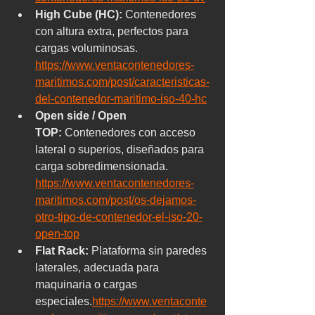
High Cube (HC):
 Contenedores 
con altura extra, perfectos para 
cargas voluminosas.
https://www.ventacontenedores-
maritimos.com/post/caracteristicas-
del-contenedor-maritimo-iso-40-hc
Open side / Open 
TOP:
 Contenedores con acceso 
lateral o superios, diseñados para 
carga sobredimensionada. 
https://www.ventacontenedores-
maritimos.com/post/os-dejamos-
otro-tipo-de-contenedor-el-iso-20-
open-top
Flat Rack:
 Plataforma sin paredes 
laterales, adecuada para 
maquinaria o cargas 
especiales.
https://www.ventaconte