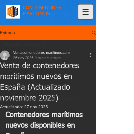
CONTENEDORES
MARITIMOS
Entrada
Todas las entradas
Ventacontenedores-maritimos.com
Todas las entradas
26 nov 2025
3 min de lectura
Venta de contenedores
NOTICIAS
marítimos nuevos en
OFERTAS
España (Actualizado
TIPOS Y MEDIDAS
noviembre 2025)
DISPONIBILIDAD DE CONTENEDORES
Actualizado:
27 nov 2025
GUIAS
Contenedores marítimos 
nuevos disponibles en 