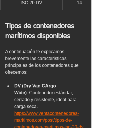
ISO 20 DV
14
Tipos de contenedores 
marítimos disponibles
A continuación te explicamos 
brevemente las caracteristicas 
principales de los contenedores que 
ofrecemos:
DV (Dry Van CArgo 
Wide):
 Contenedor estándar, 
cerrado y resistente, ideal para 
carga seca. 
https://www.ventacontenedores-
maritimos.com/post/tipos-de-
contenedores-maritimos-iso-20-dv