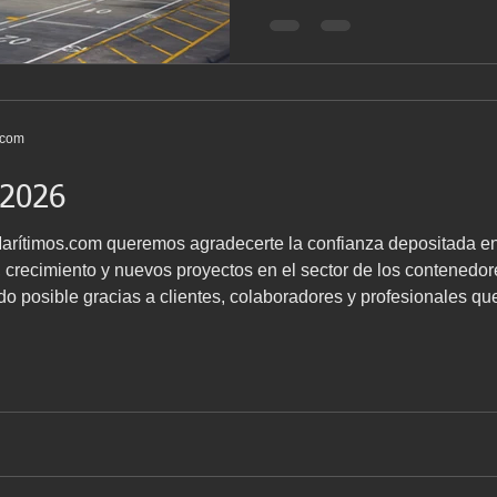
Algeciras, Barcelona, Bilbao
. Trabajamos con contenedore
listos para transporte, almac
o arquitectónicos . A contin
lista de precios orientativos 
.com
 2026
sitada en nosotros durante este año.
 crecimiento y nuevos proyectos en el sector de los contenedores
ido posible gracias a clientes, colaboradores y profesionales qu
ilusión Comenzamos el nuevo año con el compromiso de seguir 