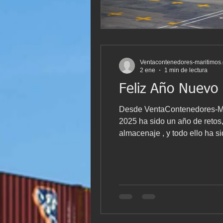
Ventacontenedores-maritimos
2 ene
1 min de lectura
Feliz Año Nuevo
Desde VentaContenedores-Marítimos.com queremos agradecerte la confianza depo
2025 ha sido un año de retos,
almacenaje , y todo ello ha s
trabajo. Miramos a 2026 con 
cont