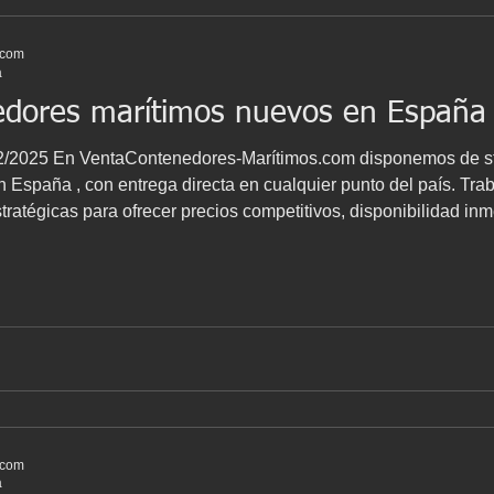
.com
a
edores marítimos nuevos en España
aContenedores-Marítimos.com disponemos de stock real de contenedores
 España , con entrega directa en cualquier punto del país. Tr
ratégicas para ofrecer precios competitivos, disponibilidad inm
ra y logística. Contenedores marítimos nuevos disponibles por 
.com
a