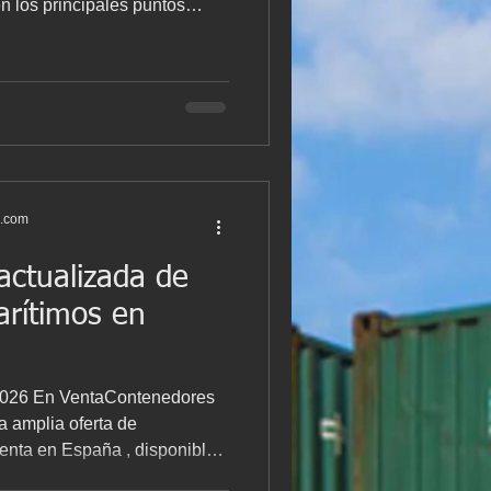
n los principales puntos
 y Setúbal , con precios
e reposición bajo pedido
actual disponible: 2 x ISO 20
idad Estado: Usados
isponible 3 x ISO 40 HC CW
ado: Usados Disponibilidad:
s.com
 actualizada de
rítimos en
/2026 En VentaContenedores
a amplia oferta de
enta en España , disponibles
entros logísticos del país: