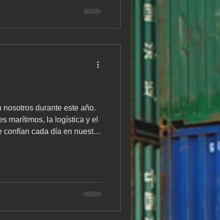
, Valencia, Madrid y Zaragoza
s 1st Trip, IICL, CW y ASIS ,
enaje, proyectos industriales
uación, te presentamos nuestra
ac
 marítimos, la logística y el
e confían cada día en nuestro
ofreciéndote: Stock real de