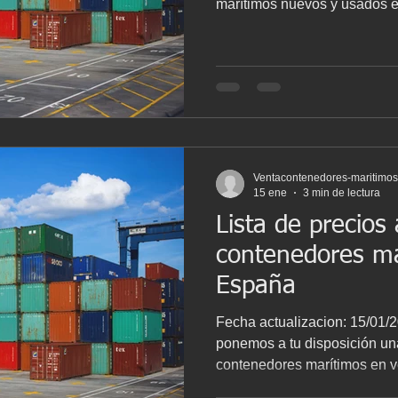
marítimos nuevos y usados e
logísticos de Lisboa, Leixões
competitivos y posibilidad d
confirmado. 📍 Lisboa Stock 
DV CW Precio: 1.450 € / un
revisados Disponibilidad: D
Precio: 1.600 € / unidad Est
VENDIDOS ���
Ventacontenedores-maritimo
15 ene
3 min de lectura
Lista de precios
contenedores ma
España
Fecha actualizacion: 15/01
ponemos a tu disposición un
contenedores marítimos en v
en los principales puertos y c