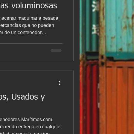
gas voluminosas
almacenar maquinaria pesada,
 mercancías que no pueden
dar de un contenedor
ta. En
s características principales,
nto con el vídeo detallado
aso. Aquí tienes el vídeo
nedor ISO 40 Open Top? El
enedor marítim
os, Usados y
tenedores-Marítimos.com
reciendo entrega en cualquier
idad inmediata, precios