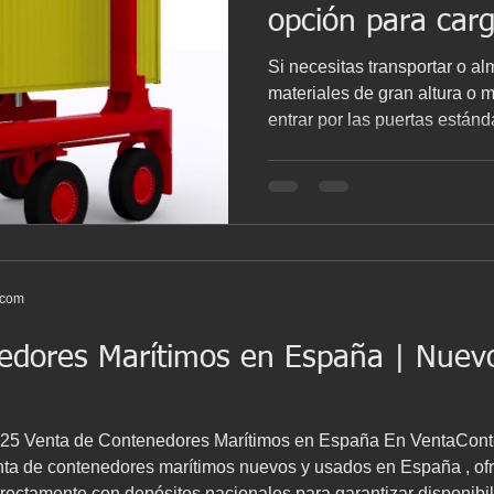
opción para car
Si necesitas transportar o 
materiales de gran altura o
entrar por las puertas están
tradicional, el ISO 40 Open Top es la solución perfec
este artículo te mostramos su
medidas, ventajas y usos , ju
donde lo enseñamos paso a p
completo: ¿Qué es un conte
ISO 40 Open Top es un cont
.com
edores Marítimos en España | Nuev
2025 Venta de Contenedores Marítimos en España En VentaCon
nta de contenedores marítimos nuevos y usados en España , of
irectamente con depósitos nacionales para garantizar disponibil