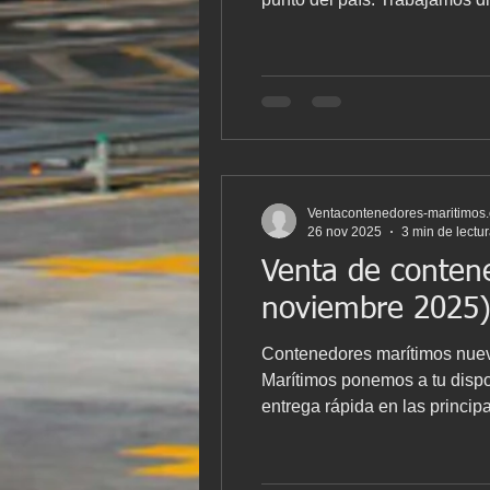
competitivos y un servicio r
contenedores maríti
Ventacontenedores-maritimos
26 nov 2025
3 min de lectu
Venta de conten
noviembre 2025
Contenedores marítimos nuev
Marítimos ponemos a tu disposición un amplio stock de contenedores marítimos nuevos y de primer viaje en España , con
entrega rápida en las princip
ideales para transporte inter
Actualizamos este list