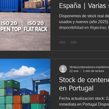
España | Varias 
Disponemos de stock real d
usados y nuevos (año 2025) procedente de naviera, con
disponibilidad en Algeciras,
Madrid, Tenerife y Valencia 
para empresas logísticas, ind
almacenamiento que buscan 
entrega rápida . Stock por 
DV usados CW - Cantidad: 5 
40’ HC usados CW - Cantidad: 8 unidades - Precio: 1.800
Ventacontenedores-maritimo
€ 🔹
22 ene
1 min de lectura
Stock de conten
en Portugal
Fecha actualizacion stock: 
inmediata en Portugal Disp