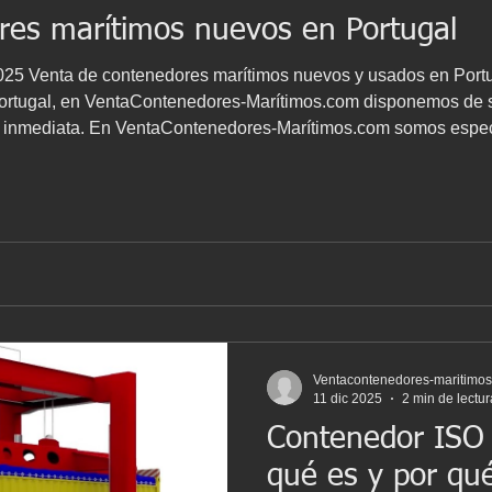
res marítimos nuevos en Portugal
2025 Venta de contenedores marítimos nuevos y usados en Port
taContenedores-Marítimos.com disponemos de stock real de contenedores
En VentaContenedores-Marítimos.com somos especialistas en la venta de
n España y Portugal , con stock disponible y entrega directa en cualquier punto
Ventacontenedores-maritimo
11 dic 2025
2 min de lectur
Contenedor ISO
qué es y por qué