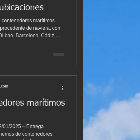
ubicaciones
e contenedores marítimos
 Bilbao, Barcelona, Cádiz,
. Una excelente oportunidad
ustriales y de
precios competitivos y
ubicación 🔹 ALGECIRAS 40’
unidades - Precio: 1.400 €
s.com
edores marítimos
22/01/2025 – Entrega
onemos de contenedores