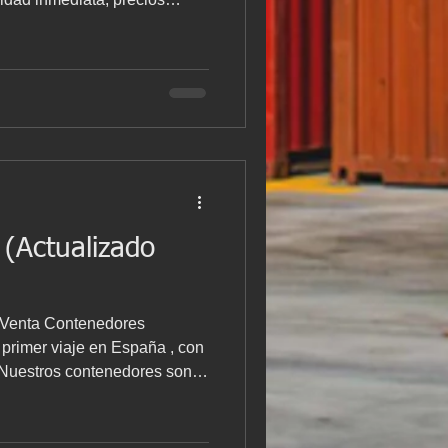
s con una amplia variedad de
(Actualizado
 Venta Contenedores
 .Nuestros contenedores son
yectos especiales . 👉