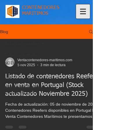
CONTENEDORES
MARITIMOS
Blog
Todas las entradas
Todas las entradas
Ventacontenedores-maritimos.com
NOTICIAS
5 nov 2025
3 min de lectura
OFERTAS
Listado de contenedores Reefers
TIPOS Y MEDIDAS
en venta en Portugal (Stock
DISPONIBILIDAD DE
CONTENEDORES
actualizado Noviembre 2025)
GUIAS
Fecha de actualización: 05 de noviembre de 2025
Contenedores Reefers disponibles en Portugal En
Venta Contenedores Marítimos te presentamos
nuestro listado actualizado de contenedores
Reefers (contenedores refrigerados) disponibles