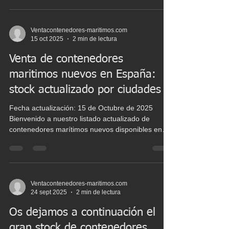
en Portugal . Estos contenedores son ideales para
el transporte y almacenamiento de productos
perecederos , manteniendo la temperatura
Ventacontenedores-maritimos.com
15 oct 2025
2 min de lectura
controlada en todo momento. Disponemos de
contenedores nuevos, usados y fuera de uso ,
Venta de contenedores
con entrega rápida en l
maritimos nuevos en España:
stock actualizado por ciudades
Fecha actualización: 15 de Octubre de 2025
Bienvenido a nuestro listado actualizado de
contenedores marítimos nuevos disponibles en
España. Aquí encontraras un gran stock de
contenedores de diferentes tipos y tamaños,
ideales para tus proyectos de almacenamiento,
transporte o construcción modular. Consultar
precios y disponibilidad por ciudad y elige el
Ventacontenedores-maritimos.com
24 sept 2025
2 min de lectura
contenedor que mejor se adapte a tus
necesidades. Stock contenedores marítimos
Os dejamos a continuación el
NUEVOS en Algeciras Tipo de contenedor Cantid
gran stock de contenedores