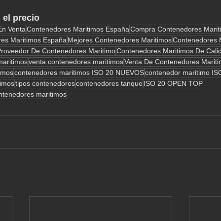
 el precio
En Venta
Contenedores Maritimos España
Compra Contenedores Marit
es Maritimos España
Mejores Contenedores Maritimos
Contenedores M
Proveedor De Contenedores Maritimo
Contenedores Maritimos De Cali
maritimos
venta contenedores maritimos
Venta De Contenedores Marit
imos
contenedores maritimos ISO 20 NUEVOS
contenedor maritimo IS
timos
tipos contenedores
contenedores tanque
ISO 20 OPEN TOP
ontenedores maritimos