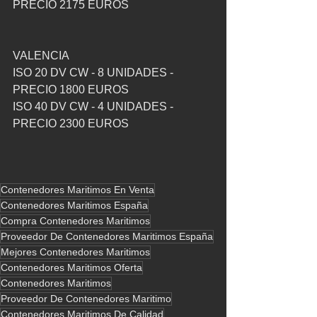
PRECIO 2175 EUROS
VALENCIA
ISO 20 DV CW - 8 UNIDADES - 
PRECIO 1800 EUROS
ISO 40 DV CW - 4 UNIDADES - 
PRECIO 2300 EUROS
Contenedores Maritimos En Venta
Contenedores Maritimos España
Compra Contenedores Maritimos
Proveedor De Contenedores Maritimos España
Mejores Contenedores Maritimos
Contenedores Maritimos Oferta
Contenedores Maritimos
Proveedor De Contenedores Maritimo
Contenedores Maritimos De Calidad