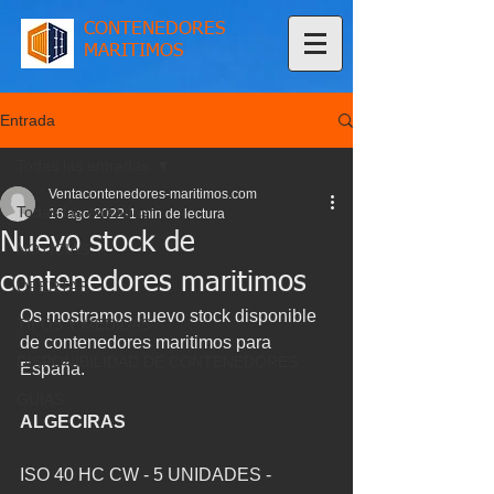
CONTENEDORES
MARITIMOS
Entrada
Todas las entradas
Ventacontenedores-maritimos.com
Todas las entradas
16 ago 2022
1 min de lectura
Nuevo stock de
NOTICIAS
contenedores maritimos
OFERTAS
Os mostramos nuevo stock disponible 
TIPOS Y MEDIDAS
de contenedores maritimos para 
DISPONIBILIDAD DE CONTENEDORES
España.
GUIAS
ALGECIRAS
ISO 40 HC CW - 5 UNIDADES - 