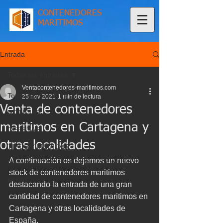
CONTENEDORES
MARITIMOS
Entrada
Todas las entradas
Ventacontenedores-maritimos.com
Todas las entradas
25 nov 2021
1 min de lectura
Venta de contenedores
NOTICIAS
maritimos en Cartagena y
OFERTAS
otras localidades
TIPOS Y MEDIDAS
A continuación os dejamos un nuevo 
DISPONIBILIDAD DE CONTENEDORES
stock de contenedores maritimos 
GUIAS
destacando la entrada de una gran 
cantidad de contenedores maritimos en 
Cartagena y otras localidades de 
España. 