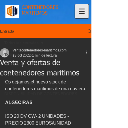
CONTENEDORES
MARITIMOS
Entrada
Todas las entradas
Ventacontenedores-maritimos.com
Todas las entradas
13 oct 2022
1 min de lectura
Venta y ofertas de
NOTICIAS
contenedores maritimos
OFERTAS
Os dejamos el nuevo stock de 
TIPOS Y MEDIDAS
contenedores maritimos de una naviera.
DISPONIBILIDAD DE CONTENEDORES
ALGECIRAS
GUIAS
ISO 20 DV CW- 2 UNIDADES - 
PRECIO 2300 EUROS/UNIDAD