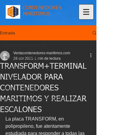
CONTENEDORES
MARITIMOS
Entrada
Todas las entradas
Ventacontenedores-maritimos.com
Todas las entradas
26 abr 2021
1 min de lectura
TRANSFORM+TERMINAL
NOTICIAS
NIVELADOR PARA
OFERTAS
CONTENEDORES
TIPOS Y MEDIDAS
MARITIMOS Y REALIZAR
DISPONIBILIDAD DE CONTENEDORES
ESCALONES
GUIAS
La placa TRANSFORM, en 
polipropileno, fue atentamente 
estudiada para responder a todas las 