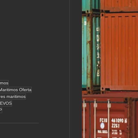
imos
aritimos Oferta
res maritimos
NUEVOS
P