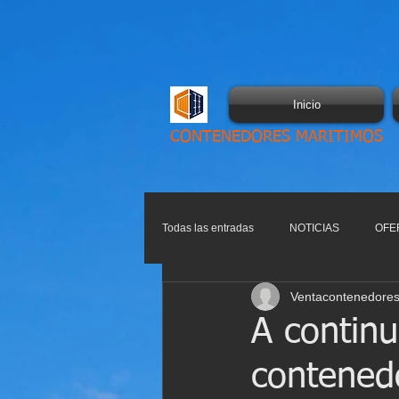
Inicio
CONTENEDORES MARITIMOS
Todas las entradas
NOTICIAS
OFE
Ventacontenedores
A continu
contened