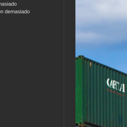
masiado 
son demasiado 