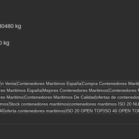
30480 kg
0 kg
En Venta
Contenedores Maritimos España
Compra Contenedores Marit
es Maritimos España
Mejores Contenedores Maritimos
Contenedores M
es Maritimo
Contenedores Maritimos De Calidad
ofertas de contenedo
imos
Stock contenedores maritimos
contenedores maritimos ISO 20 
 40
oferta contenedores maritimos
ISO 20 OPEN TOP
ISO 40 OPEN TO